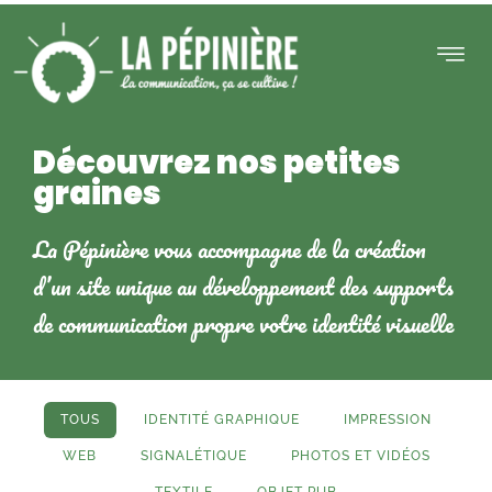
Découvrez nos petites
TUALITÉS
CONTACT
graines
La Pépinière vous accompagne de la création
d’un site unique au développement des supports
de communication propre votre identité visuelle
TOUS
IDENTITÉ GRAPHIQUE
IMPRESSION
WEB
SIGNALÉTIQUE
PHOTOS ET VIDÉOS