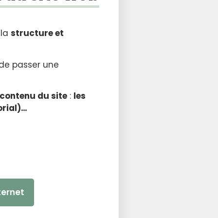
 la
structure et
é de passer une
 contenu du site
:
les
orial)…
ternet