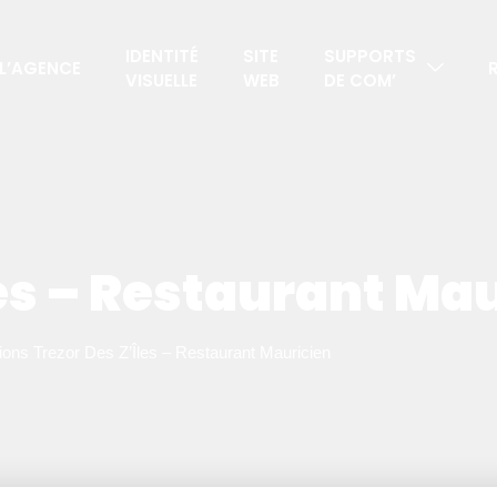
IDENTITÉ
SITE
SUPPORTS
L’AGENCE
VISUELLE
WEB
DE COM’
les – Restaurant Ma
ions
Trezor Des Z’Îles – Restaurant Mauricien