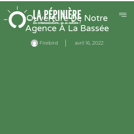
Ouverture De Notre
Agence À La Bassée
Firebird
avril 16, 2022
ALITÉS
CONTACT