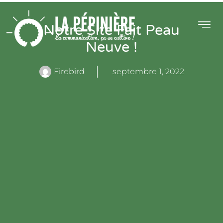
Notre Site Fait Peau
Neuve !
Firebird
septembre 1, 2022
ALITÉS
CONTACT