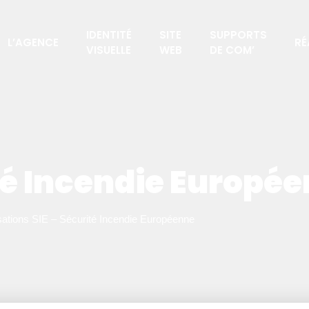
IDENTITÉ
SITE
SUPPORTS
L’AGENCE
RÉ
VISUELLE
WEB
DE COM’
ité Incendie Europé
sations
SIE – Sécurité Incendie Européenne