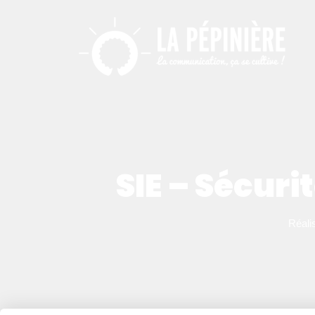
SIE – Sécur
Réali