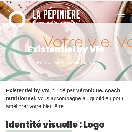
TUALITÉS
CONTACT
Existentiel by VM
Réalisations
Existentiel by VM
Existentiel by VM
, dirigé par
Véronique, coach
nutritionnel,
vous accompagne au quotidien pour
améliorer votre bien-être.
Identité visuelle : Logo