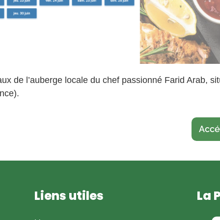
naux de l’auberge locale du chef passionné Farid Arab, s
nce).
Accéd
Liens utiles
La 