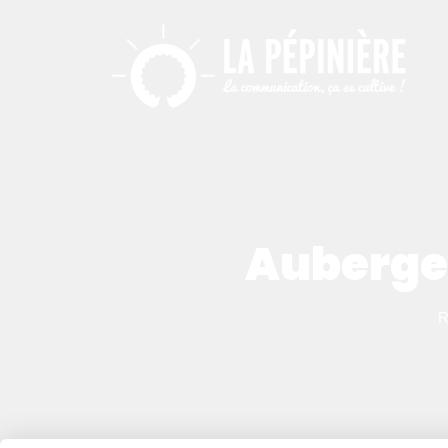
Auberge 
R